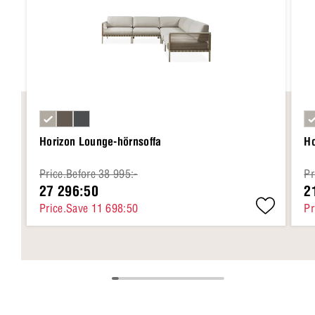
Horizon Lounge-hörnsoffa
Ho
Price.Before 38 995:-
Pr
27 296:50
2
Price.Save 11 698:50
Pr