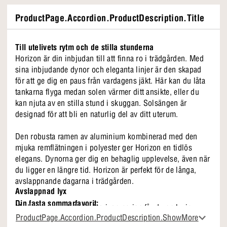
ProductPage.Accordion.ProductDescription.Title
Till utelivets rytm och de stilla stunderna
Horizon är din inbjudan till att finna ro i trädgården. Med
sina inbjudande dynor och eleganta linjer är den skapad
för att ge dig en paus från vardagens jäkt. Här kan du låta
tankarna flyga medan solen värmer ditt ansikte, eller du
kan njuta av en stilla stund i skuggan. Solsängen är
designad för att bli en naturlig del av ditt uterum.
Den robusta ramen av aluminium kombinerad med den
mjuka remflätningen i polyester ger Horizon en tidlös
elegans. Dynorna ger dig en behaglig upplevelse, även när
du ligger en längre tid. Horizon är perfekt för de långa,
avslappnande dagarna i trädgården.
Avslappnad lyx
Din fasta sommarfavorit:
Med denna solstol från Horizon-serien får du en lyxig
ProductPage.Accordion.ProductDescription.ShowMore
solplats där du kan njuta av sommardagarna med sol och
En äkta bästsäljare –
populär år efter år (och det förstår