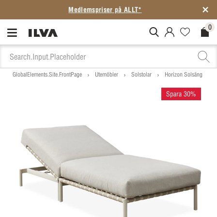
Medlemspriser på ALLT*
0
MitIlva.Login
Favorites.N
Check
GlobalElements.Site.FrontPage
Utemöbler
Solstolar
Horizon Solsäng
Spara 30%