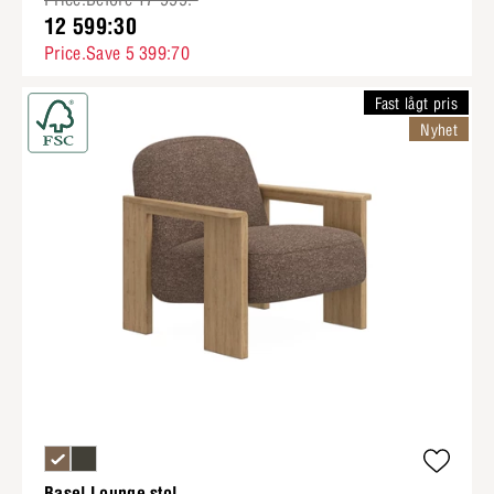
12 599:30
Price.Save 5 399:70
Fast lågt pris
Nyhet
Basel Lounge stol