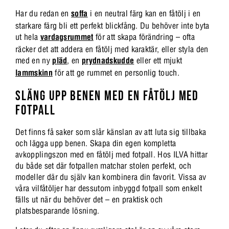
Har du redan en
soffa
i en neutral färg kan en fåtölj i en
starkare färg bli ett perfekt blickfång. Du behöver inte byta
ut hela
vardagsrummet
för att skapa förändring – ofta
räcker det att addera en fåtölj med karaktär, eller styla den
med en ny
pläd
, en
prydnadskudde
eller ett mjukt
lammskinn
för att ge rummet en personlig touch.
SLÄNG UPP BENEN MED EN FÅTÖLJ MED
FOTPALL
Det finns få saker som slår känslan av att luta sig tillbaka
och lägga upp benen. Skapa din egen kompletta
avkopplingszon med en fåtölj med fotpall. Hos ILVA hittar
du både set där fotpallen matchar stolen perfekt, och
modeller där du själv kan kombinera din favorit. Vissa av
våra vilfåtöljer har dessutom inbyggd fotpall som enkelt
fälls ut när du behöver det – en praktisk och
platsbesparande lösning.