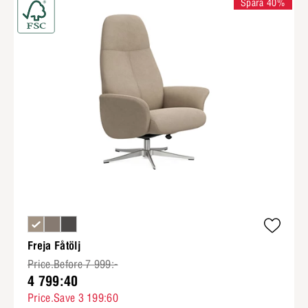
Spara 40%
Freja Fåtölj
Price.Before 7 999:-
4 799:40
Price.Save 3 199:60