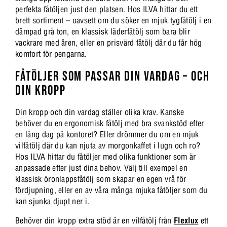
perfekta fåtöljen just den platsen. Hos ILVA hittar du ett
brett sortiment – oavsett om du söker en mjuk tygfåtölj i en
dämpad grå ton, en klassisk läderfåtölj som bara blir
vackrare med åren, eller en prisvärd fåtölj där du får hög
komfort för pengarna.
FÅTÖLJER SOM PASSAR DIN VARDAG – OCH
DIN KROPP
Din kropp och din vardag ställer olika krav. Kanske
behöver du en ergonomisk fåtölj med bra svankstöd efter
en lång dag på kontoret? Eller drömmer du om en mjuk
vilfåtölj där du kan njuta av morgonkaffet i lugn och ro?
Hos ILVA hittar du fåtöljer med olika funktioner som är
anpassade efter just dina behov. Välj till exempel en
klassisk öronlappsfåtölj som skapar en egen vrå för
fördjupning, eller en av våra många mjuka fåtöljer som du
kan sjunka djupt ner i.
Behöver din kropp extra stöd är en vilfåtölj från
Flexlux
ett