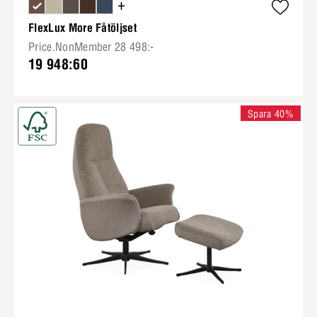
+
FlexLux More Fåtöljset
Price.NonMember 28 498:-
19 948:60
Spara 40%