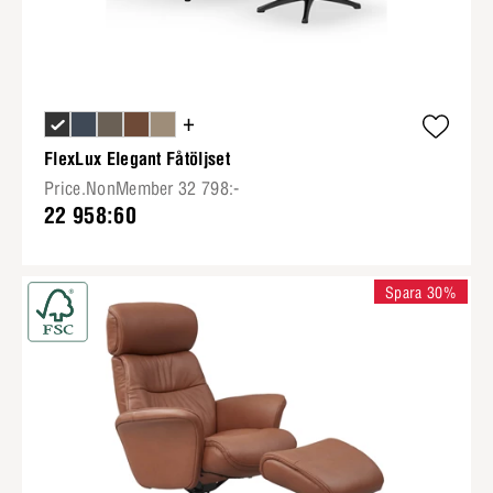
+
FlexLux Elegant Fåtöljset
Price.NonMember 32 798:-
22 958:60
Spara 30%