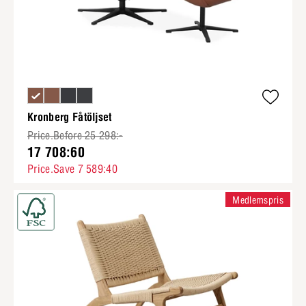
Kronberg Fåtöljset
Price.Before 25 298:-
17 708:60
Price.Save 7 589:40
Medlemspris