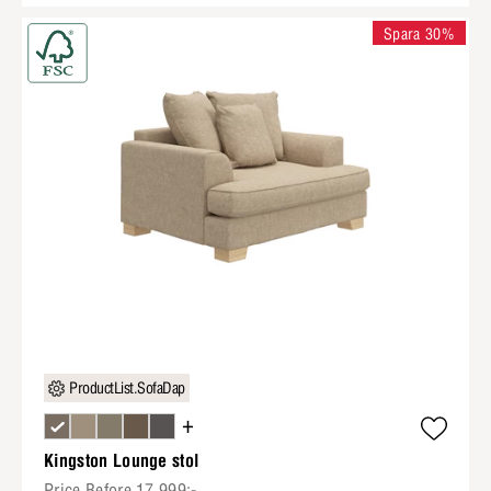
Spara 30%
ProductList.SofaDap
+
Kingston Lounge stol
Price.Before 17 999:-