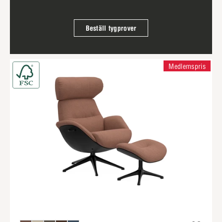
Beställ tygprover
Medlemspris