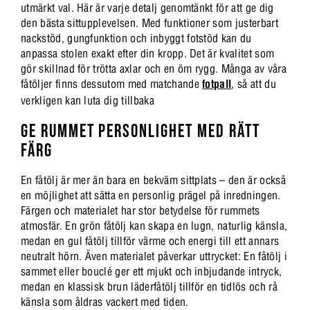
utmärkt val. Här är varje detalj genomtänkt för att ge dig
den bästa sittupplevelsen. Med funktioner som justerbart
nackstöd, gungfunktion och inbyggt fotstöd kan du
anpassa stolen exakt efter din kropp. Det är kvalitet som
gör skillnad för trötta axlar och en öm rygg. Många av våra
fåtöljer finns dessutom med matchande
fotpall
, så att du
verkligen kan luta dig tillbaka
GE RUMMET PERSONLIGHET MED RÄTT
FÄRG
En fåtölj är mer än bara en bekväm sittplats – den är också
en möjlighet att sätta en personlig prägel på inredningen.
Färgen och materialet har stor betydelse för rummets
atmosfär. En grön fåtölj kan skapa en lugn, naturlig känsla,
medan en gul fåtölj tillför värme och energi till ett annars
neutralt hörn. Även materialet påverkar uttrycket: En fåtölj i
sammet eller bouclé ger ett mjukt och inbjudande intryck,
medan en klassisk brun läderfåtölj tillför en tidlös och rå
känsla som åldras vackert med tiden.