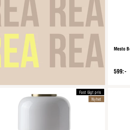
Mesto B
599:-
Fast lågt pris
Nyhet