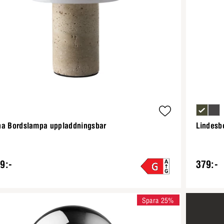
na Bordslampa uppladdningsbar
Lindesb
9:-
379:-
Spara 25%