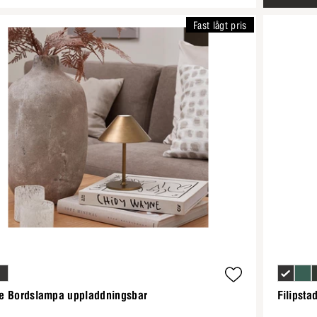
Fast lågt pris
e Bordslampa uppladdningsbar
Filipst