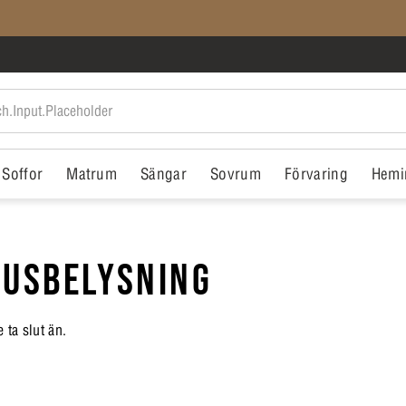
Medlemspriser på ALLT*
Soffor
Matrum
Sängar
Sovrum
Förvaring
Hemi
HUSBELYSNING
ta slut än.