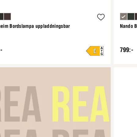
lheim Bordslampa uppladdningsbar
Nando B
-
799:-