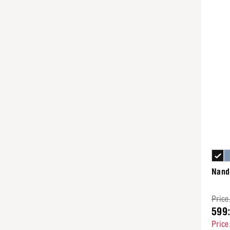
Nand
Price
599
Price