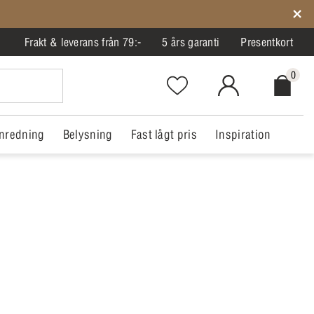
Frakt & leverans från 79:-
5 års garanti
Presentkort
0
Favorites.NavigationButton.Text
MitIlva.Login
Checkout.
nredning
Belysning
Fast lågt pris
Inspiration