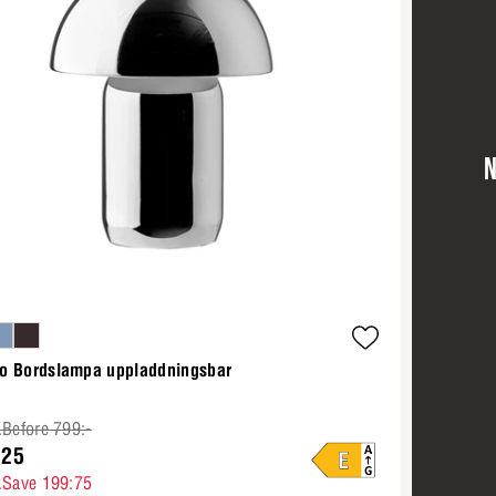
N
o Bordslampa uppladdningsbar
.Before 799:-
:25
.Save 199:75