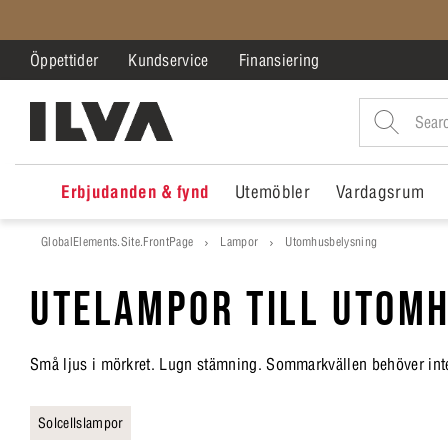
Öppettider
Kundservice
Finansiering
Erbjudanden & fynd
Utemöbler
Vardagsrum
GlobalElements.Site.FrontPage
Lampor
Utomhusbelysning
UTELAMPOR TILL UTOM
Små ljus i mörkret. Lugn stämning. Sommarkvällen behöver inte 
Solcellslampor