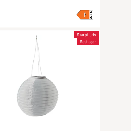
Skarpt pris
Restlager