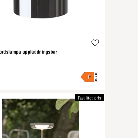
ordslampa uppladdningsbar
Fast lågt pris