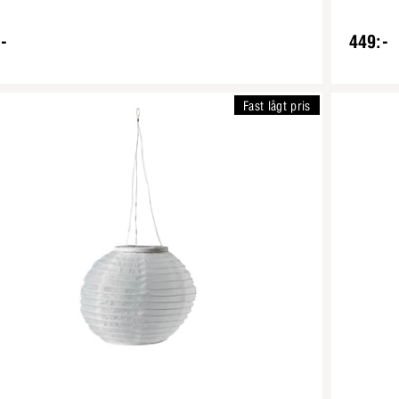
-
449:-
Fast lågt pris