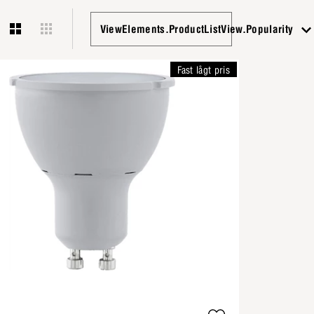
ViewElements.ProductListView.Popularity
Fast lågt pris