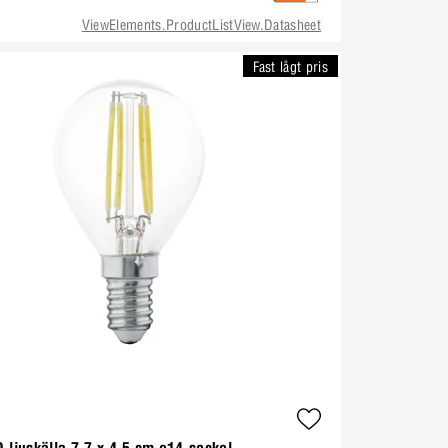
ViewElements.ProductListView.Datasheet
Fast lågt pris