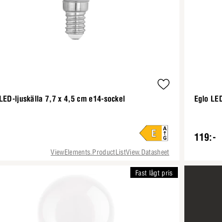
LED-ljuskälla 7,7 x 4,5 cm e14-sockel
Eglo LED
119:-
ViewElements.ProductListView.Datasheet
Fast lågt pris