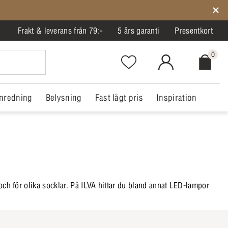
Frakt & leverans från 79:-
5 års garanti
Presentkort
0
Favorites.NavigationButton.Text
MitIlva.Login
Checkout.
nredning
Belysning
Fast lågt pris
Inspiration
 och för olika socklar. På ILVA hittar du bland annat LED-lampor