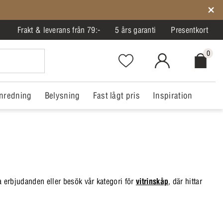
Frakt & leverans från 79:-
5 års garanti
Presentkort
0
Favorites.NavigationButton.Text
MitIlva.Login
Checkout.
nredning
Belysning
Fast lågt pris
Inspiration
ra erbjudanden eller besök vår kategori för
vitrinskåp
, där hittar