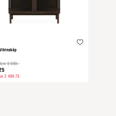
Vitrinskåp
fore 9 999:-
25
ve 2 499:75