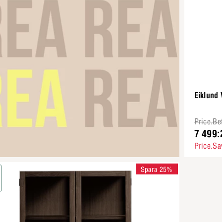
Eiklund 
Price.Be
7 499:
Price.Sa
Spara 25%