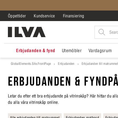
Öppettider
Kundservice
Finansiering
Erbjudanden & fynd
Utemöbler
Vardagsrum
GlobalElements.Site.FrontPage
Erbjudanden
Erbjudanden till matrumme
ERBJUDANDEN & FYNDPÅ
Letar du efter ett bra erbjudande på vitrinskåp? Här hittar du a
du alla våra vitrinskåp online.
Alle erbjudanden till matrummet
Erbjudanden matbord
Erbjuda