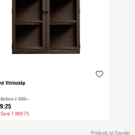
nd Vitrinskåp
.Before 7 999:-
99:25
.Save 1 999:75
ProductList.Counter