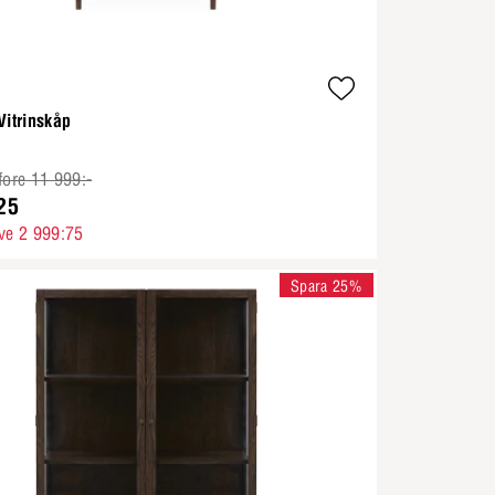
Vitrinskåp
fore 11 999:-
25
ve 2 999:75
Spara 25%