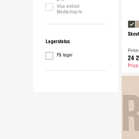
Visa endast
Medlemspris
Skov
Lagerstatus
Price
På lager
24 
Price