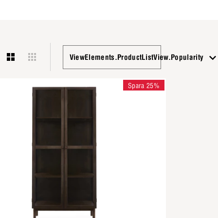
ViewElements.ProductListView.Popularity
Spara 25%