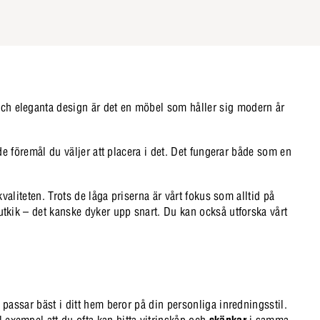
 och eleganta design är det en möbel som håller sig modern år
d de föremål du väljer att placera i det. Det fungerar både som en
kvaliteten. Trots de låga priserna är vårt fokus som alltid på
 utkik – det kanske dyker upp snart. Du kan också utforska vårt
m passar bäst i ditt hem beror på din personliga inredningsstil.
l exempel att du ofta kan hitta vitrinskåp och
skänkar
i samma