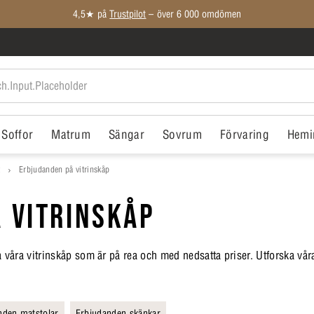
Medlemspriser på ALLT*
Soffor
Matrum
Sängar
Sovrum
Förvaring
Hemi
t
Erbjudanden på vitrinskåp
 VITRINSKÅP
lla våra vitrinskåp som är på rea och med nedsatta priser. Utforska vå
nden matstolar
Erbjudanden skänkar