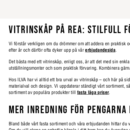
VITRINSKÅP PÅ REA: STILFULL F
Vi förstår verkligen om du drömmer om att addera en praktisk oc
efter år och därför ofta dyker upp på vår
erbjudandesida
.
Det bästa med ett vitrinskåp, enligt oss, är att det med sin enkla
utställningsmonter och som praktisk förvaring. Kombinera gä
Hos ILVA har vi alltid ett bra urval av vitrinskåp – och här på sid
materialval och design. Vi uppdaterar ständigt vårt sortiment, så
sortiment av populära produkter till
fasta låga priser
.
MER INREDNING FÖR PENGARNA
Bland både vårt fasta sortiment och våra erbjudanden hittar du vi
Om du vill skapa en enhetlig känsla i ditt hem kan du överväga a