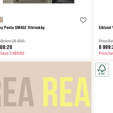
by Penta SM452 Vitrinskåp
Eiklund 
.Before 26 898:-
Price.Be
208:20
8 999:
.Save 2 689:80
Price.Sa