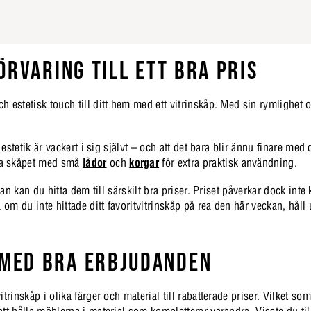
ÖRVARING TILL ETT BRA PRIS
h estetisk touch till ditt hem med ett vitrinskåp. Med sin rymlighet
 estetik är vackert i sig självt – och att det bara blir ännu finare me
rna skåpet med små
lådor
och
korgar
för extra praktisk användning.
an kan du hitta dem till särskilt bra priser. Priset påverkar dock inte 
 om du inte hittade ditt favoritvitrinskåp på rea den här veckan, håll
 MED BRA ERBJUDANDEN
trinskåp i olika färger och material till rabatterade priser. Vilket so
tt hålla möblerna i material som kompletterar varandra. Visste du til