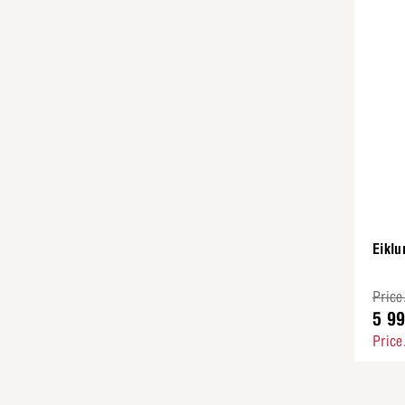
Eiklu
Price
5 9
Price