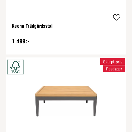
Keona Trädgårdsstol
1 499:-
Skarpt pris
Restlager