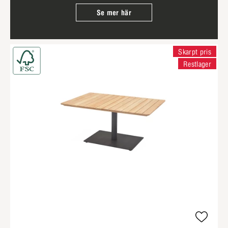
Se mer här
Skarpt pris
Restlager