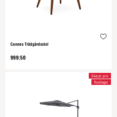
Cannes Trädgårdsstol
999:50
Skarpt pris
Restlager