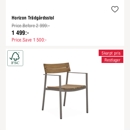
Horizon Trädgårdsstol
Price.Before 2 999:-
1 499:-
Price.Save 1 500:-
Skarpt pris
Restlager