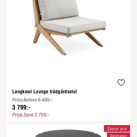
Langkawi Lounge trädgårdsstol
Price.Before 6 499:-
3 799:-
Price.Save 2 700:-
Skarpt pris
Restlager