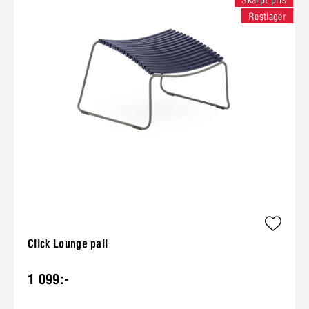
Skarpt pris
Restlager
Click Lounge pall
1 099:-