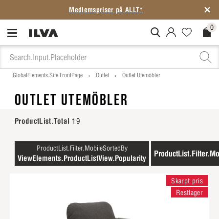
Medlemspriser på ALLT*
0
MitIlva.Login
Favorites.N
Check
GlobalElements.Site.FrontPage
Outlet
Outlet Utemöbler
OUTLET UTEMÖBLER
ProductList.Total
19
ProductList.Filter.MobileSortedBy
ProductList.Filter.Mo
ViewElements.ProductListView.Popularity
Skarpt pris
Restlager