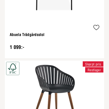
Abuela Trädgårdsstol
1 099:-
Skarpt pris
Restlager