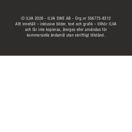
© ILVA 2026 - ILVA SWE AB - Org.nr 556775-8312
Allt innehåll – inklusive bilder, text och grafik – tillhör ILVA
och får inte kopieras, återges eller användas för
kommersiella ändamål utan skriftligt tillstånd.