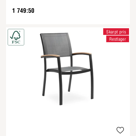
1 749:50
Skarpt pris
Restlager