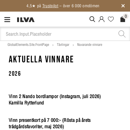
4,5★ på
Trustpilot
– över 6 000 omdömen
0
MitIlva.Login
Favorites.N
Check
GlobalElements.Site.FrontPage
Tävlingar
Nuvarande vinnare
AKTUELLA VINNARE
2026
Vinn 2 Nando bordlampor (Instagram, juli 2026)
Kamilla Rytterlund
Vinn presentkort på 7 000:- (Rösta på årets
trädgårdsfavoriter, maj 2026)