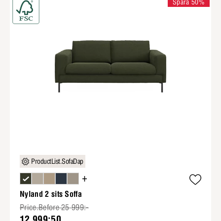
Spara 50%
ProductList.SofaDap
+
Nyland 2 sits Soffa
Price.Before 25 999:-
12 999:50