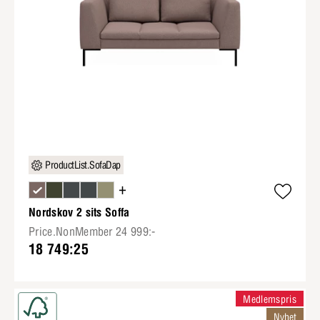
ProductList.SofaDap
+
Nordskov 2 sits Soffa
Price.NonMember 24 999:-
18 749:25
Medlemspris
Nyhet