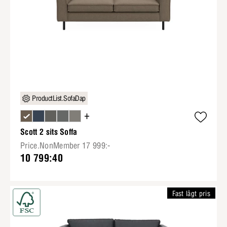
ProductList.SofaDap
+
Scott 2 sits Soffa
Price.NonMember 17 999:-
10 799:40
Fast lågt pris