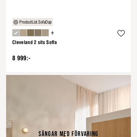
ProductList.SofaDap
+
Cleveland 2 sits Soffa
8 999:-
SÄNGAR MED FÖRVARING