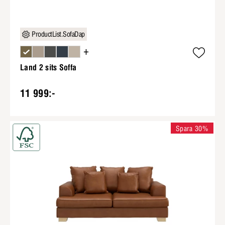
ProductList.SofaDap
+
Land 2 sits Soffa
11 999:-
Spara 30%