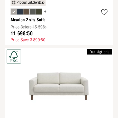
ProductList.SofaDap
+
Absalon 2 sits Soffa
Price.Before 15 598:-
11 698:50
Price.Save 3 899:50
Fast lågt pris