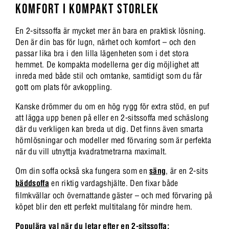
KOMFORT I KOMPAKT STORLEK
En 2-sitssoffa är mycket mer än bara en praktisk lösning.
Den är din bas för lugn, närhet och komfort – och den
passar lika bra i den lilla lägenheten som i det stora
hemmet. De kompakta modellerna ger dig möjlighet att
inreda med både stil och omtanke, samtidigt som du får
gott om plats för avkoppling.
Kanske drömmer du om en hög rygg för extra stöd, en puf
att lägga upp benen på eller en 2-sitssoffa med schäslong
där du verkligen kan breda ut dig. Det finns även smarta
hörnlösningar och modeller med förvaring som är perfekta
när du vill utnyttja kvadratmetrarna maximalt.
Om din soffa också ska fungera som en
säng
, är en 2-sits
bäddsoffa
en riktig vardagshjälte. Den fixar både
filmkvällar och övernattande gäster – och med förvaring på
köpet blir den ett perfekt multitalang för mindre hem.
Populära val när du letar efter en 2-sitssoffa: