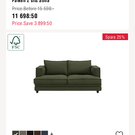
Falken 2 sits Soffa
Price.Before 15 598:-
11 698:50
Price.Save 3 899:50
Spara 25%
+