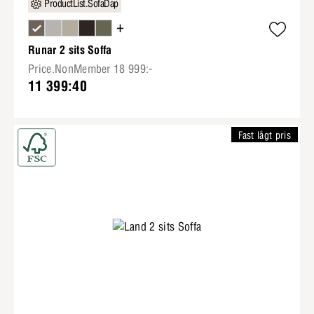
ProductList.SofaDap
+
Runar 2 sits Soffa
Price.NonMember 18 999:-
11 399:40
Fast lågt pris