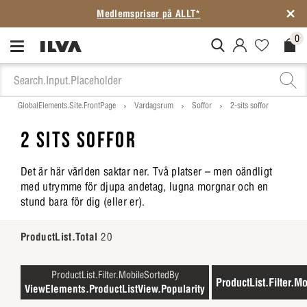
Medlemspriser på ALLT*
0
MitIlva.Login
Favorites.N
Check
GlobalElements.Site.FrontPage
Vardagsrum
Soffor
2-sits soffor
2 SITS SOFFOR
Det är här världen saktar ner. Två platser – men oändligt
med utrymme för djupa andetag, lugna morgnar och en
stund bara för dig (eller er).
ProductList.Total
20
ProductList.Filter.MobileSortedBy
ProductList.Filter.Mo
ViewElements.ProductListView.Popularity