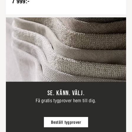
7 999:-
SE. KÄNN. VÄLJ.
Få gratis tygprover hem till dig.
Beställ tygprover