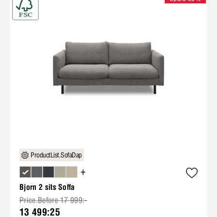
ProductList.SofaDap
+
Bjorn 2 sits Soffa
Price.Before 17 999:-
13 499:25