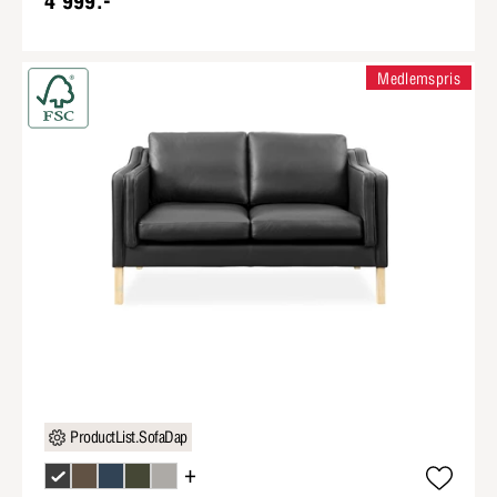
4 999:-
Medlemspris
ProductList.SofaDap
+