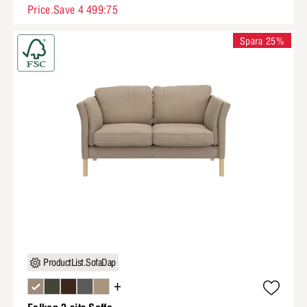
Price.Save 4 499:75
Spara 25%
ProductList.SofaDap
+