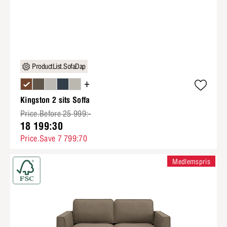
ProductList.SofaDap
+
Kingston 2 sits Soffa
Price.Before 25 999:-
18 199:30
Price.Save 7 799:70
Medlemspris