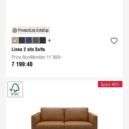
ProductList.SofaDap
+
Linea 2 sits Soffa
Price.NonMember 11 999:-
7 199:40
Spara 40%