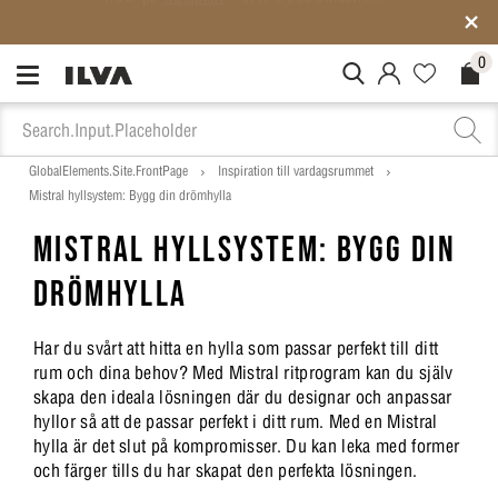
Medlemspriser på ALLT*
0
MitIlva.Login
Favorites.N
Check
GlobalElements.Site.FrontPage
Inspiration till vardagsrummet
Mistral hyllsystem: Bygg din drömhylla
MISTRAL HYLLSYSTEM: BYGG DIN
DRÖMHYLLA
Har du svårt att hitta en hylla som passar perfekt till ditt
rum och dina behov? Med Mistral ritprogram kan du själv
skapa den ideala lösningen där du designar och anpassar
hyllor så att de passar perfekt i ditt rum. Med en Mistral
hylla är det slut på kompromisser. Du kan leka med former
och färger tills du har skapat den perfekta lösningen.