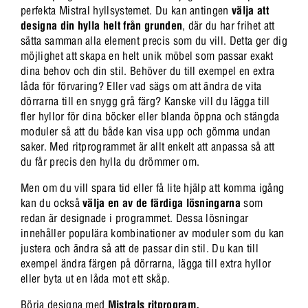
perfekta Mistral hyllsystemet. Du kan antingen
välja att
designa din hylla helt från grunden
, där du har frihet att
sätta samman alla element precis som du vill. Detta ger dig
möjlighet att skapa en helt unik möbel som passar exakt
dina behov och din stil. Behöver du till exempel en extra
låda för förvaring? Eller vad sägs om att ändra de vita
dörrarna till en snygg grå färg? Kanske vill du lägga till
fler hyllor för dina böcker eller blanda öppna och stängda
moduler så att du både kan visa upp och gömma undan
saker. Med ritprogrammet är allt enkelt att anpassa så att
du får precis den hylla du drömmer om.
Men om du vill spara tid eller få lite hjälp att komma igång
kan du också
välja en av de färdiga lösningarna
som
redan är designade i programmet. Dessa lösningar
innehåller populära kombinationer av moduler som du kan
justera och ändra så att de passar din stil. Du kan till
exempel ändra färgen på dörrarna, lägga till extra hyllor
eller byta ut en låda mot ett skåp.
Börja designa med
Mistrals ritprogram.