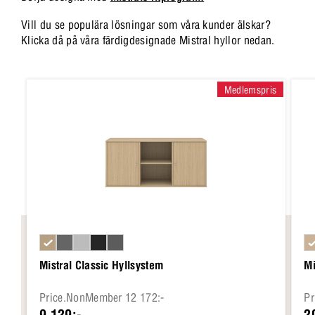
Vill du se populära lösningar som våra kunder älskar?
Klicka då på våra färdigdesignade Mistral hyllor nedan.
Medlemspris
Mistral Classic Hyllsystem
Mi
Price.NonMember 12 172:-
Pr
9 129:-
2