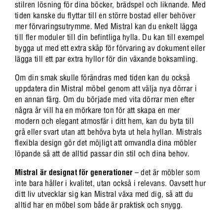
stilren lösning för dina böcker, brädspel och liknande. Med
tiden kanske du flyttar till en större bostad eller behöver
mer förvaringsutrymme. Med Mistral kan du enkelt lägga
till fler moduler till din befintliga hylla. Du kan till exempel
bygga ut med ett extra skåp för förvaring av dokument eller
lägga till ett par extra hyllor för din växande boksamling.
Om din smak skulle förändras med tiden kan du också
uppdatera din Mistral möbel genom att välja nya dörrar i
en annan färg. Om du började med vita dörrar men efter
några år vill ha en mörkare ton för att skapa en mer
modern och elegant atmosfär i ditt hem, kan du byta till
grå eller svart utan att behöva byta ut hela hyllan. Mistrals
flexibla design gör det möjligt att omvandla dina möbler
löpande så att de alltid passar din stil och dina behov.
Mistral är designat för generationer
– det är möbler som
inte bara håller i kvalitet, utan också i relevans. Oavsett hur
ditt liv utvecklar sig kan Mistral växa med dig, så att du
alltid har en möbel som både är praktisk och snygg.