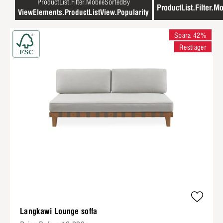
ProductList.Filter.MobileSortedBy
ProductList.Filter.Mo
ViewElements.ProductListView.Popularity
Spara 42%
Restlager
Langkawi Lounge soffa