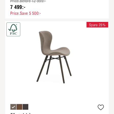
Price.Before 12 999:-
7 499:-
Price.Save 5 500:-
Spara 25%