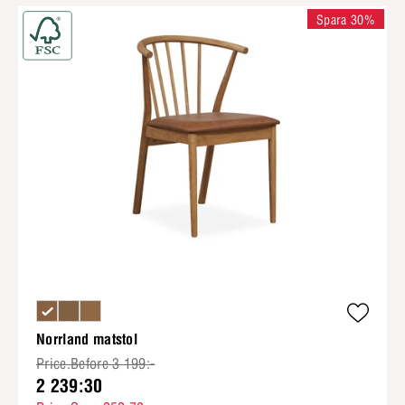
Spara 30%
Norrland matstol
Price.Before 3 199:-
2 239:30