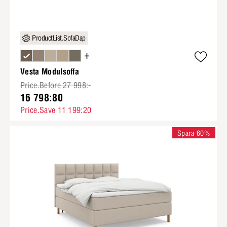
ProductList.SofaDap
+
Vesta Modulsoffa
Price.Before 27 998:-
16 798:80
Price.Save 11 199:20
Spara 60%