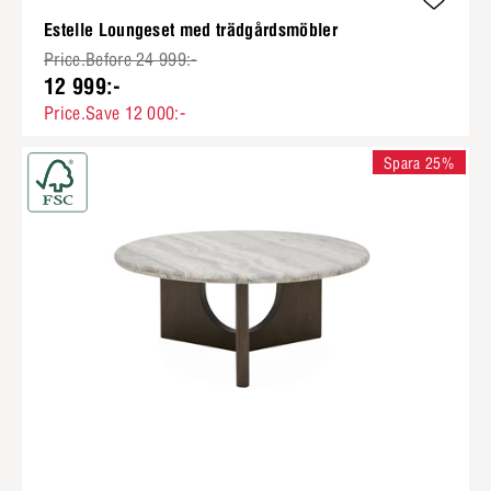
Estelle Loungeset med trädgårdsmöbler
Price.Before 24 999:-
12 999:-
Price.Save 12 000:-
Spara 25%