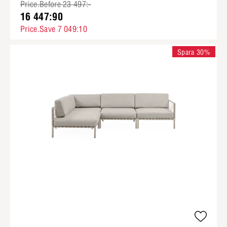
Price.Before 23 497:-
16 447:90
Price.Save 7 049:10
Spara 30%