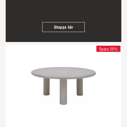
Shoppa här
Spara 25%