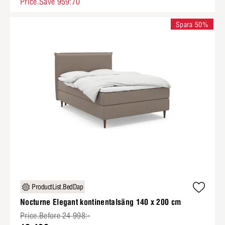
Price.Save 959:70
Spara 50%
ProductList.BedDap
Nocturne Elegant kontinentalsäng 140 x 200 cm
Price.Before 24 998:-