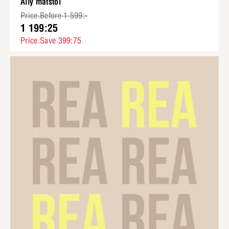
Ally matstol
Price.Before 1 599:-
1 199:25
Price.Save 399:75