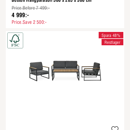
Boston Hängparasoll 300 x 265 x 300 cm
Price.Before 7 499:-
4 999:-
Price.Save 2 500:-
Spara 48%
Restlager