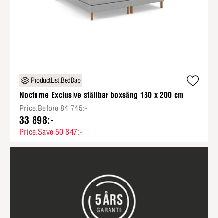
ProductList.BedDap
Nocturne Exclusive ställbar boxsäng 180 x 200 cm
Price.Before 84 745:-
33 898:-
Price.Save 50 847:-