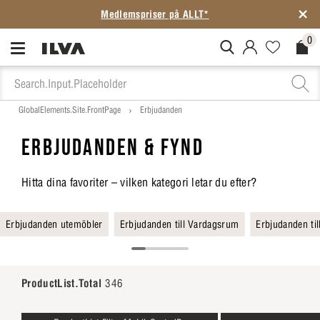
SISTA CHANSEN: Rean slutar på söndag
0
MitIlva.Login
Favorites.N
Check
GlobalElements.Site.FrontPage
Erbjudanden
ERBJUDANDEN & FYND
Hitta dina favoriter – vilken kategori letar du efter?
Erbjudanden utemöbler
Erbjudanden till Vardagsrum
Erbjudanden ti
ProductList.Total
346