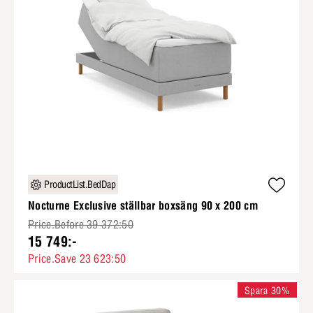
ProductList.BedDap
Nocturne Exclusive ställbar boxsäng 90 x 200 cm
Price.Before 39 372:50
15 749:-
Price.Save 23 623:50
Spara 30%