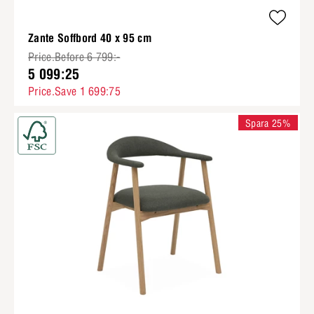
Zante Soffbord 40 x 95 cm
Price.Before 6 799:-
5 099:25
Price.Save 1 699:75
Spara 25%