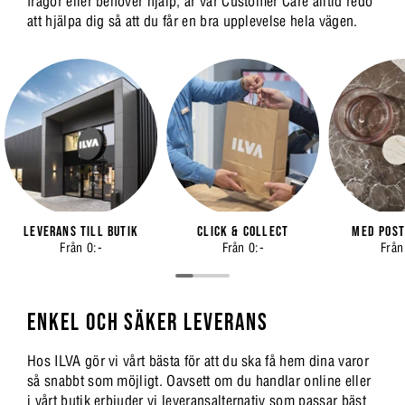
frågor eller behöver hjälp, är vår Customer Care alltid redo
att hjälpa dig så att du får en bra upplevelse hela vägen.
Leverans till butik
Click & Collect
Med post
Från 0:-
Från 0:-
Från
ENKEL OCH SÄKER LEVERANS
Hos ILVA gör vi vårt bästa för att du ska få hem dina varor
så snabbt som möjligt. Oavsett om du handlar online eller
i vårt butik erbjuder vi leveransalternativ som passar bäst