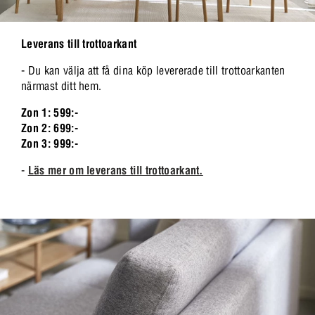
Leverans till trottoarkant
-
Du kan välja att få dina köp levererade till trottoarkanten
närmast ditt hem.
Zon 1: 599:-
Zon 2: 699:-
Zon 3: 999:-
-
Läs mer om leverans till trottoarkant.