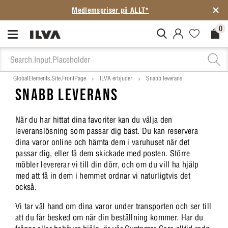
Medlemspriser på ALLT*
0
MitIlva.Login
Favorites.N
Check
GlobalElements.Site.FrontPage
ILVA erbjuder
Snabb leverans
SNABB LEVERANS
När du har hittat dina favoriter kan du välja den
leveranslösning som passar dig bäst. Du kan reservera
dina varor online och hämta dem i varuhuset när det
passar dig, eller få dem skickade med posten. Större
möbler levererar vi till din dörr, och om du vill ha hjälp
med att få in dem i hemmet ordnar vi naturligtvis det
också.
Vi tar väl hand om dina varor under transporten och ser till
att du får besked om när din beställning kommer. Har du