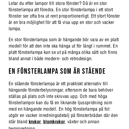
Letar du efter lampor till stora fönster? Då är en stor
fönsterlampa att föredra. En stor fönsterlampa i ett stort
fönster ser ofta bra ut rent proportionerligt. Ett stort fönster
är en bra möjlighet för att få visa upp en stor och vacker
lampa.
En stor fönsterlampa som är hängande bör vara av en platt
modell för att den inte ska hänga ut för långt i rummet. En
platt fönsterlampa kan se ut på många olika sätt och finns
bland annat i både modern- och retrodesign.
EN FÖNSTERLAMPA SOM ÄR STÅENDE
En stående fönsterlampa är ett praktiskt alternativ till
hängande fönsterbelysningar, eftersom de bara behöver
ställas på plats och inte skruvas upp. Och med höga
fönsterlampor kan du få en liknande ljusspridning som
med en hängande modell. En hög fönsterlampa på fot
utgör en vacker inredningsdetalj på fönsterbrädan där den
står bland
krukor
,
blomkrukor
, växter och annan
heminredning.