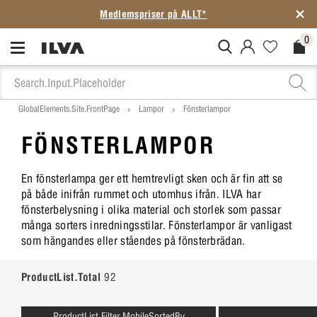
SISTA CHANSEN: Rean slutar på söndag
0
MitIlva.Login
Favorites.N
Check
GlobalElements.Site.FrontPage
Lampor
Fönsterlampor
FÖNSTERLAMPOR
En fönsterlampa ger ett hemtrevligt sken och är fin att se
på både inifrån rummet och utomhus ifrån. ILVA har
fönsterbelysning i olika material och storlek som passar
många sorters inredningsstilar. Fönsterlampor är vanligast
som hängandes eller ståendes på fönsterbrädan.
ProductList.Total
92
ProductList.Filter.MobileSortedBy