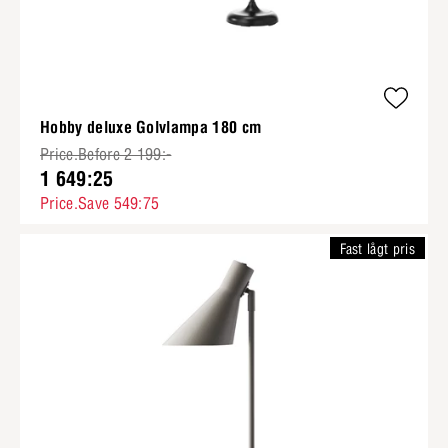
Hobby deluxe Golvlampa 180 cm
Price.Before 2 199:-
1 649:25
Price.Save 549:75
Fast lågt pris