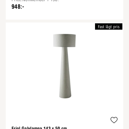
948:-
Fast lågt pris
Friol Golvlampa 143 x 50 cm