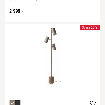
2 999:-
Spara 25%