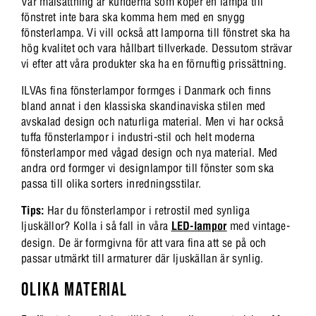
Vår målsättning är kunderna som köper en lampa till
fönstret inte bara ska komma hem med en snygg
fönsterlampa. Vi vill också att lamporna till fönstret ska ha
hög kvalitet och vara hållbart tillverkade. Dessutom strävar
vi efter att våra produkter ska ha en förnuftig prissättning.
ILVAs fina fönsterlampor formges i Danmark och finns
bland annat i den klassiska skandinaviska stilen med
avskalad design och naturliga material. Men vi har också
tuffa fönsterlampor i industri-stil och helt moderna
fönsterlampor med vågad design och nya material. Med
andra ord formger vi designlampor till fönster som ska
passa till olika sorters inredningsstilar.
Tips:
Har du fönsterlampor i retrostil med synliga
ljuskällor? Kolla i så fall in våra
LED-lampor
med vintage-
design. De är formgivna för att vara fina att se på och
passar utmärkt till armaturer där ljuskällan är synlig.
OLIKA MATERIAL