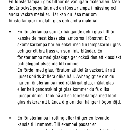
En fönsterlampa i glas tillhör de vanligare materialen. Men
det är också populärt med en fönsterlampa i mässing och
andra vackra metaller. Här kan du läsa mer om
fönsterlampor i metall, glas och andra material:
En fönsterlampa som är hängande och i glas tillhör
kanske de mest klassiska lamporna i fönstret. En
skomakarlampa har en enkel men fin lampskärm i glas
och ger ett bra ljussken som inte bländar. En
fönsterlampa med glaskupa ger också den ett klassiskt
och elegant utseende till rummet.
En fördel med glas, förutom att det är vackert, är att
ljuset sprids åt flera olika håll. Avhängigt av om du
har en fönsterlampa med rökfärgat glas, målat glas
eller helt genomskinligt glas kommer du få olika
ljusspridning. Tänk på att en fönsterlampa med klart
glas riskerar att blända dig om den hänger i ögonhöjd.
En fönsterlampa i rotting eller trä ger en levande
känsla till rummet. Till exempel passar en