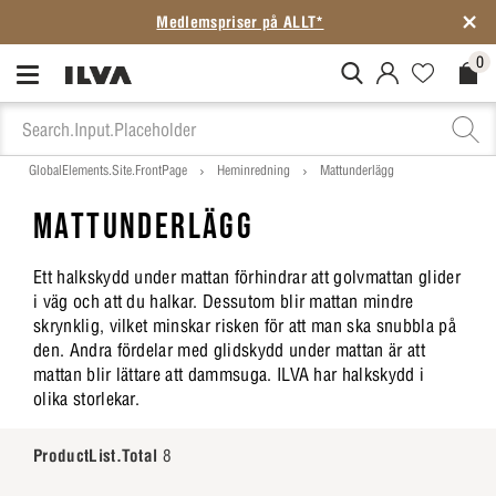
Medlemspriser på ALLT*
0
MitIlva.Login
Favorites.N
Check
GlobalElements.Site.FrontPage
Heminredning
Mattunderlägg
MATTUNDERLÄGG
Ett halkskydd under mattan förhindrar att golvmattan glider
i väg och att du halkar. Dessutom blir mattan mindre
skrynklig, vilket minskar risken för att man ska snubbla på
den. Andra fördelar med glidskydd under mattan är att
mattan blir lättare att dammsuga. ILVA har halkskydd i
olika storlekar.
ProductList.Total
8