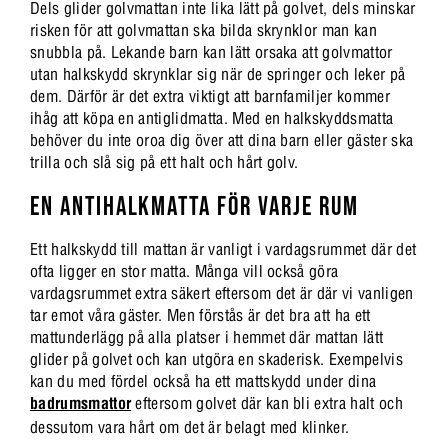
Dels glider golvmattan inte lika lätt på golvet, dels minskar
risken för att golvmattan ska bilda skrynklor man kan
snubbla på. Lekande barn kan lätt orsaka att golvmattor
utan halkskydd skrynklar sig när de springer och leker på
dem. Därför är det extra viktigt att barnfamiljer kommer
ihåg att köpa en antiglidmatta. Med en halkskyddsmatta
behöver du inte oroa dig över att dina barn eller gäster ska
trilla och slå sig på ett halt och hårt golv.
EN ANTIHALKMATTA FÖR VARJE RUM
Ett halkskydd till mattan är vanligt i vardagsrummet där det
ofta ligger en stor matta. Många vill också göra
vardagsrummet extra säkert eftersom det är där vi vanligen
tar emot våra gäster. Men förstås är det bra att ha ett
mattunderlägg på alla platser i hemmet där mattan lätt
glider på golvet och kan utgöra en skaderisk. Exempelvis
kan du med fördel också ha ett mattskydd under dina
badrumsmattor
eftersom golvet där kan bli extra halt och
dessutom vara hårt om det är belagt med klinker.