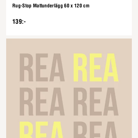
Rug-Stop Mattunderlägg 60 x 120 cm
139:-