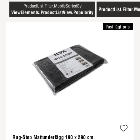
ProductList.Filter.MobileSortedBy
ProductList.Filter.Mo
ViewElements.ProductListView.Popularity
Fast lågt pris
Rug-Stop Mattunderlägg 190 x 290 cm