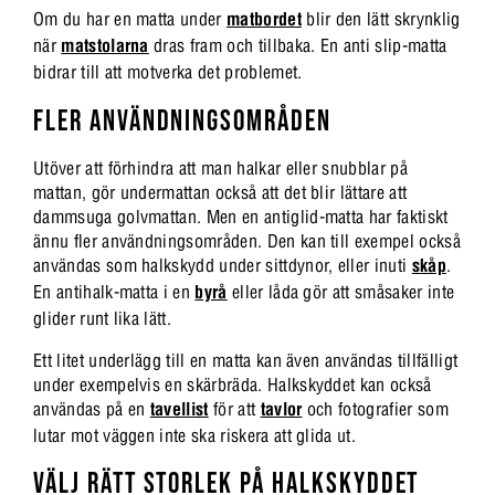
Om du har en matta under
matbordet
blir den lätt skrynklig
när
matstolarna
dras fram och tillbaka. En anti slip-matta
bidrar till att motverka det problemet.
FLER ANVÄNDNINGSOMRÅDEN
Utöver att förhindra att man halkar eller snubblar på
mattan, gör undermattan också att det blir lättare att
dammsuga golvmattan. Men en antiglid-matta har faktiskt
ännu fler användningsområden. Den kan till exempel också
användas som halkskydd under sittdynor, eller inuti
skåp
.
En antihalk-matta i en
byrå
eller låda gör att småsaker inte
glider runt lika lätt.
Ett litet underlägg till en matta kan även användas tillfälligt
under exempelvis en skärbräda. Halkskyddet kan också
användas på en
tavellist
för att
tavlor
och fotografier som
lutar mot väggen inte ska riskera att glida ut.
VÄLJ RÄTT STORLEK PÅ HALKSKYDDET