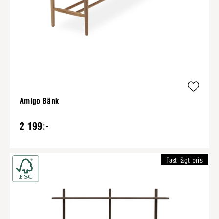
Amigo Bänk
2 199:-
Fast lågt pris