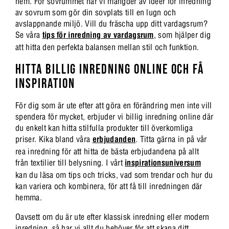
hem. För sovrummet har vi mängder av idéer för inredning
av sovrum som gör din sovplats till en lugn och
avslappnande miljö. Vill du fräscha upp ditt vardagsrum?
Se våra
tips för inredning av vardagsrum
, som hjälper dig
att hitta den perfekta balansen mellan stil och funktion.
HITTA BILLIG INREDNING ONLINE OCH FÅ
INSPIRATION
För dig som är ute efter att göra en förändring men inte vill
spendera för mycket, erbjuder vi billig inredning online där
du enkelt kan hitta stilfulla produkter till överkomliga
priser. Kika bland våra
erbjudanden
. Titta gärna in på vår
rea inredning för att hitta de bästa erbjudandena på allt
från textilier till belysning. I vårt
inspirationsuniversum
kan du läsa om tips och tricks, vad som trendar och hur du
kan variera och kombinera, för att få till inredningen där
hemma.
Oavsett om du är ute efter klassisk inredning eller modern
inredning, så har vi allt du behöver för att skapa ditt