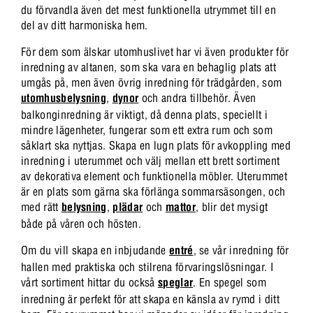
du förvandla även det mest funktionella utrymmet till en
del av ditt harmoniska hem.
För dem som älskar utomhuslivet har vi även produkter för
inredning av altanen, som ska vara en behaglig plats att
umgås på, men även övrig inredning för trädgården, som
utomhusbelysning
,
dynor
och andra tillbehör. Även
balkonginredning är viktigt, då denna plats, speciellt i
mindre lägenheter, fungerar som ett extra rum och som
såklart ska nyttjas. Skapa en lugn plats för avkoppling med
inredning i uterummet och välj mellan ett brett sortiment
av dekorativa element och funktionella möbler. Uterummet
är en plats som gärna ska förlänga sommarsäsongen, och
med rätt
belysning
,
plädar
och
mattor
, blir det mysigt
både på våren och hösten.
Om du vill skapa en inbjudande
entré
, se vår inredning för
hallen med praktiska och stilrena förvaringslösningar. I
vårt sortiment hittar du också
speglar
. En spegel som
inredning är perfekt för att skapa en känsla av rymd i ditt