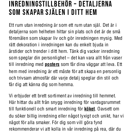
INREDNINGSTILLBEHÖR – DETALJERNA
SOM SKAPAR SJÄLEN I DITT HEM
Ett rum utan inredning är som ett rum utan själ. Det är i
detaljerna som helheten hittar sin plats och det är de små
föremålen som skapar liv och gör inredningen mysig. Med
rätt dekoration i inredningen kan du enkelt bjuda in
årstider och trender i ditt hem. Tänk dig vacker inredning
som speglar din personlighet – det kan vara allt från vaser
till inredning med
posters
som får dina väggar att leva. Ett
hem med inredning är ett måste för att skapa en personlig
och trivsam atmosfär där varje detalj speglar din stil och
får dig att känna dig som hemma.
Vi erbjuder ett brett sortiment av inredning till hemmet.
Här hittar du allt från snygg inredning för vardagsrummet
till funktionell och smart inredning för
köket
. Oavsett om
du söker billig inredning eller något lyxigt och unikt, har vi
något för alla smaker. För dig som vill göra fynd
rekommenderar vi att kolla in vår inredning på rea, där du