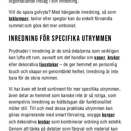
iögonfallande inslag i din inredning.
Vill du spara golvyta? Med hängande inredning, så som
taklampor
, tavlor eller speglar kan du enkelt förvandla
rummet och göra det mer ombonat.
INREDNING FÖR SPECIFIKA UTRYMMEN
Prydnader i inredning är de små detaljerna som verkligen
kan lyfta ett rum, oavsett om det handlar om
vaser
,
krukor
eller dekorativa
ljusstakar
– de ger hemmet en personlig
touch och skapar en genomtänkt helhet. Inredning är inte
bara för de stora rummen.
Vi har även ett brett sortiment för mer specifika utrymmen,
även delar av hemmet som kanske inte är så roliga, som
exempelvis inredning av tvättstugan där funktionalitet
möter stil. Till och med dessa praktiska utrymmen kan
göras inspirerande med smart förvaring, snygga
korgar
och dekorativa
krokar
som kombinerar ordning och estetik.
Genom att tänka på detaljer som färgval och material kan