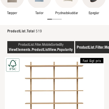
Tæpper
Tavlor
Prydnadskuddar
Speglar
ProductList.Total
519
ProductList.Filter.MobileSortedBy
ProductList.Filter.Mo
ViewElements.ProductListView.Popularity
Fast lågt pris