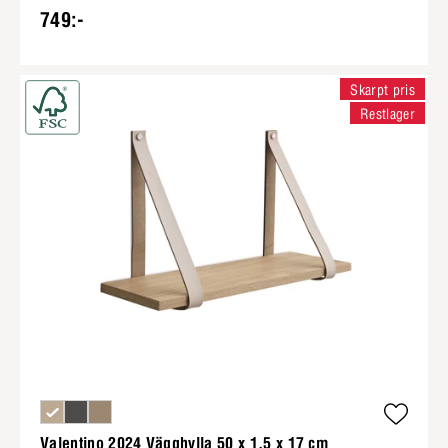
749:-
Skarpt pris
Restlager
Valentino 2024 Vägghylla 50 x 1,5 x 17 cm