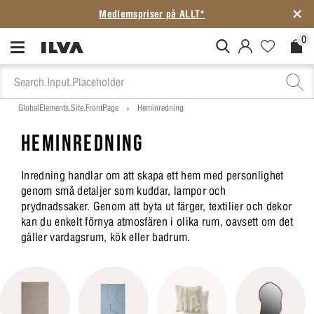
Medlemspriser på ALLT*
0
MitIlva.Login
Favorites.N
Check
GlobalElements.Site.FrontPage
Heminredning
HEMINREDNING
Inredning handlar om att skapa ett hem med personlighet
genom små detaljer som kuddar, lampor och
prydnadssaker. Genom att byta ut färger, textilier och dekor
kan du enkelt förnya atmosfären i olika rum, oavsett om det
gäller vardagsrum, kök eller badrum.