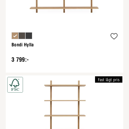
Bondi Hylla
3 799:-
Fast lågt pris