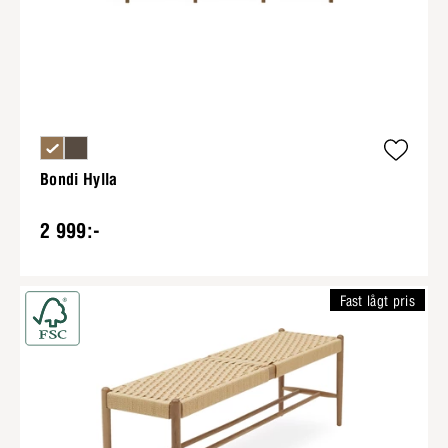
Bondi Hylla
2 999:-
Fast lågt pris