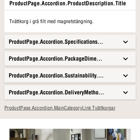
ProductPage.Accordion.ProductDescription.Title
Tvättkorg i grå filt med magnetstängning.
ProductPage.Accordion.Specifications.Title
ProductPage.Accordion.PackageDimensionsAndWeight.T
ProductPage.Accordion.Sustainability.Title
ProductPage.Accordion.DeliveryMethods.Title
ProductPage.Accordion.MainCategoryLink Tvättkorgar