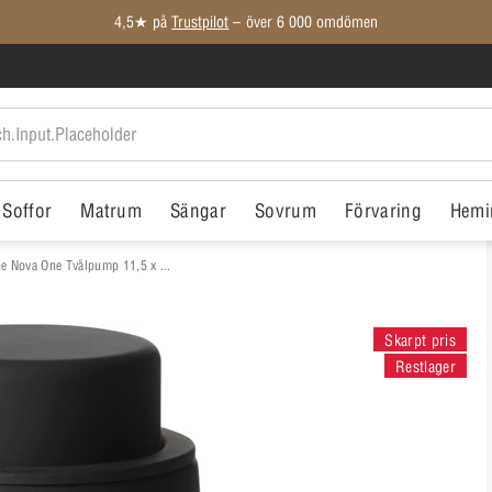
Medlemspriser på ALLT*
Soffor
Matrum
Sängar
Sovrum
Förvaring
Hemi
e Nova One Tvålpump 11,5 x ...
Skarpt pris
Restlager