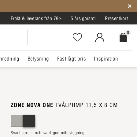
Frakt & leverans från 79:-
5 års garanti
Presentkort
0
Favorites.NavigationButton.Text
MitIlva.Login
Checkout.
nredning
Belysning
Fast lågt pris
Inspiration
ZONE NOVA ONE
TVÅLPUMP 11,5 X 8 CM
Svart porslin och svart gummibeläggning