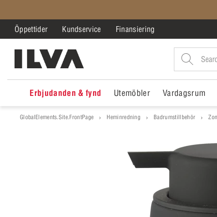
Öppettider
Kundservice
Finansiering
Erbjudanden & fynd
Utemöbler
Vardagsrum
GlobalElements.Site.FrontPage
Heminredning
Badrumstillbehör
Zon