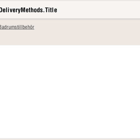
DeliveryMethods.Title
Badrumstillbehör