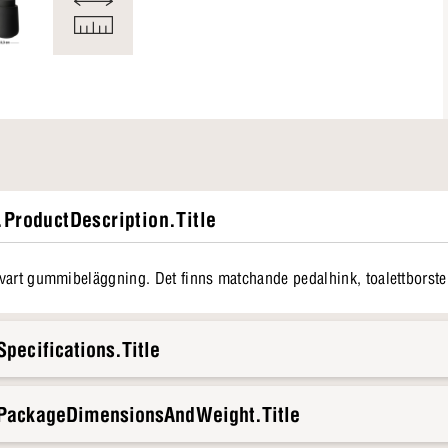
ProductDescription.Title
vart gummibeläggning. Det finns matchande pedalhink, toalettborste o
pecifications.Title
.PackageDimensionsAndWeight.Title