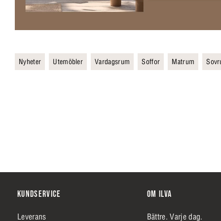
Nyheter
Utemöbler
Vardagsrum
Soffor
Matrum
Sov
KUNDSERVICE
OM ILVA
Leverans
Bättre. Varje dag.