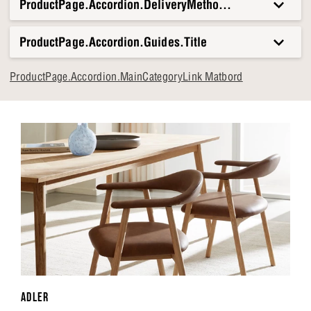
ProductPage.Accordion.DeliveryMethods.Title
och familj. Ett bord som gör ditt hem levande och
inbjudande.
ProductPage.Accordion.Guides.Title
ProductPage.Accordion.MainCategoryLink Matbord
ADLER