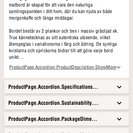
matbord är skapat för att vara den naturliga
samlingspunkten i ditt hem, där du kan njuta av både
morgonkaffe och långa middagar.
Bordet består av 2 plankor och ben i massiv gråoljad ek.
True kännetecknas av sitt autentiska utseende, vilket
återspeglas i variationerna i färg och ådring. De synliga
kvistarna och sprickorna bidrar till att göra varje bord
unikt.
ProductPage.Accordion.ProductDescription.ShowMore
Varför vi älskar True
• 200 cm bordsskiva och raka ben i gråoljad ek
• Möjlighet till förlängning med ilägsskivor (säljs
ProductPage.Accordion.Specifications.Title
separat)
• Unika färger och ådringar
ProductPage.Accordion.Sustainability.Title
Matbordet True är det perfekta valet för dig som vill ha en
möbel som fungerar för både vardagsrytmer och
ProductPage.Accordion.PackageDimensionsAndWeight.T
speciella stunder. Det inbjuder till närvaro och mysiga
stunder, från lugna morgnar till sena kvällar med vänner