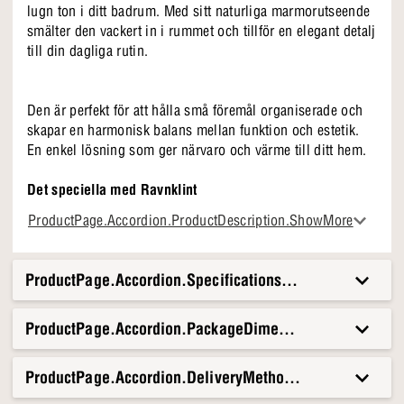
lugn ton i ditt badrum. Med sitt naturliga marmorutseende
smälter den vackert in i rummet och tillför en elegant detalj
till din dagliga rutin.
Den är perfekt för att hålla små föremål organiserade och
skapar en harmonisk balans mellan funktion och estetik.
En enkel lösning som ger närvaro och värme till ditt hem.
Det speciella med Ravnklint
Naturlig, elegant marmorlook
ProductPage.Accordion.ProductDescription.ShowMore
Praktiskt lock som håller innehållet skyddat
Lätt att integrera i alla badrumsinredningar
Unika nyansskillnader för personlighet
ProductPage.Accordion.Specifications.Title
ProductPage.Accordion.PackageDimensionsAndWeight.T
ProductPage.Accordion.DeliveryMethods.Title