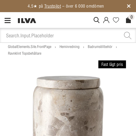
0
MitIlva.Login
Favorites.N
Check
GlobalElements.Site.FrontPage
Heminredning
Badrumstillbehör
Ravnklint Topsbehållare
Fast lågt pris